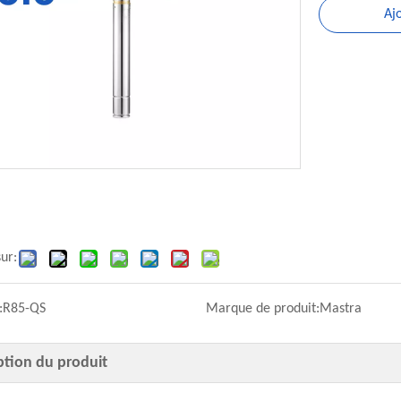
Aj
ur:
:
R85-QS
Marque de produit:
Mastra
ption du produit