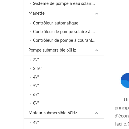
Système de pompe à eau solaire AC
Manette
Contrôleur automatique
Contrôleur de pompe solaire à courant continu
Contrôleur de pompe à courant alternatif solaire
Pompe submersible 60Hz
3\"
3,5\"
4\"
5\"
6\"
Ut
8\"
princip
Moteur submersible 60Hz
d'écono
4\"
facile.