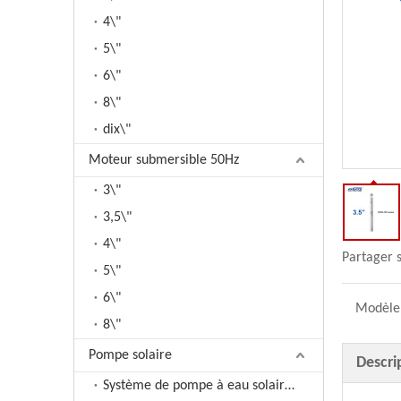
4\"
5\"
6\"
8\"
dix\"
Moteur submersible 50Hz
3\"
3,5\"
4\"
Partager s
5\"
6\"
Modèle
8\"
Pompe solaire
Descri
Système de pompe à eau solaire DC