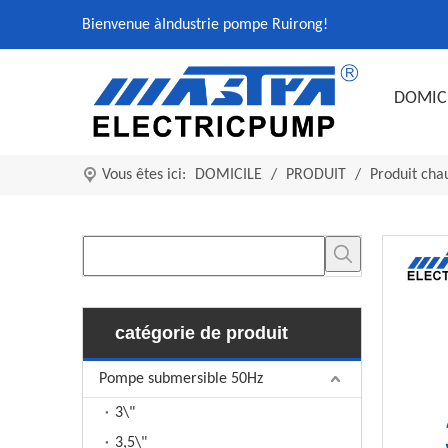
Bienvenue à
Industrie pompe Ruirong
!
DOMIC
Vous êtes ici:
DOMICILE
/
PRODUIT
/
Produit cha
catégorie de produit
Pompe submersible 50Hz
3\"
3,5\"