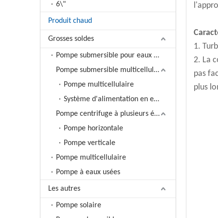
6\"
l'appr
Produit chaud
Caract
Grosses soldes
1. Turb
Pompe submersible pour eaux usées
2. La 
Pompe submersible multicellulaire
pas fac
Pompe multicellulaire
plus l
Système d'alimentation en eau à fréquence variable
Pompe centrifuge à plusieurs étages
Pompe horizontale
Pompe verticale
Pompe multicellulaire
Pompe à eaux usées
Les autres
Pompe solaire